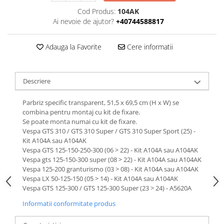
Cod Produs:
104AK
Ai nevoie de ajutor?
+40744588817
Adauga la Favorite
Cere informatii
Descriere
Parbriz specific transparent, 51,5 x 69,5 cm (H x W) se
combina pentru montaj cu kit de fixare.
Se poate monta numai cu kit de fixare.
Vespa GTS 310 / GTS 310 Super / GTS 310 Super Sport (25) -
Kit A104A sau A104AK
Vespa GTS 125-150-250-300 (06 > 22) - Kit A104A sau A104AK
Vespa gts 125-150-300 super (08 > 22) - Kit A104A sau A104AK
Vespa 125-200 granturismo (03 > 08) - Kit A104A sau A104AK
Vespa LX 50-125-150 (05 > 14) - Kit A104A sau A104AK
Vespa GTS 125-300 / GTS 125-300 Super (23 > 24) - A5620A
Informatii conformitate produs