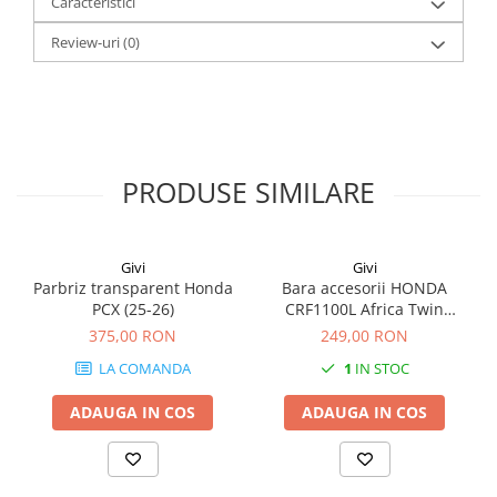
Caracteristici
Review-uri
(0)
PRODUSE SIMILARE
Givi
Givi
Parbriz transparent Honda
Bara accesorii HONDA
PCX (25-26)
CRF1100L Africa Twin
Adventure Sports (20 - 23)
375,00 RON
249,00 RON
CRF1100L Africa Twin
LA COMANDA
1
IN STOC
Adventure Sports (24)
CRF1100L AFRICA TWIN (24)
ADAUGA IN COS
ADAUGA IN COS
CRF1100L Africa Twin (20 -
23)