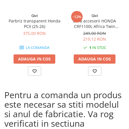
Givi
Givi
-12%
Parbriz transparent Honda
Bara accesorii HONDA
PCX (25-26)
CRF1100L Africa Twin
Adventure Sports (20 - 23)
375,00 RON
249,00 RON
CRF1100L Africa Twin
219,12 RON
Adventure Sports (24)
LA COMANDA
1
IN STOC
CRF1100L AFRICA TWIN (24)
CRF1100L Africa Twin (20 -
ADAUGA IN COS
ADAUGA IN COS
23)
Pentru a comanda un produs
este necesar sa stiti modelul
si anul de fabricatie. Va rog
verificati in sectiuna