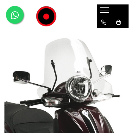
Genti Moto
Accesorii
Echipamente
Givi-Bike
Topcase
Deflectoare
Accesorii
ADVENTURE
Laterale
GPS
Geci
Expirience
Rezervor
Huse moto
Pantaloni
Urban
Genti impermeabile
PARBRIZ UNIVERSAL
WATERPROOF
Textil
Proiectoare
Accesorii
Chei & butuci
Piese
Placi