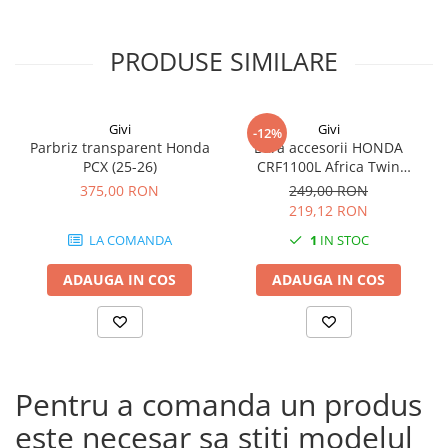
PRODUSE SIMILARE
Givi
Givi
-12%
Parbriz transparent Honda
Bara accesorii HONDA
PCX (25-26)
CRF1100L Africa Twin
Adventure Sports (20 - 23)
375,00 RON
249,00 RON
CRF1100L Africa Twin
219,12 RON
Adventure Sports (24)
LA COMANDA
1
IN STOC
CRF1100L AFRICA TWIN (24)
CRF1100L Africa Twin (20 -
ADAUGA IN COS
ADAUGA IN COS
23)
Pentru a comanda un produs
este necesar sa stiti modelul