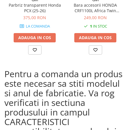
Parbriz transparent Honda
Bara accesorii HONDA
PCX (25-26)
CRF1100L Africa Twin
Adventure Sports (20 - 23)
375,00 RON
249,00 RON
CRF1100L Africa Twin
LA COMANDA
1
IN STOC
Adventure Sports (24)
CRF1100L AFRICA TWIN (24)
ADAUGA IN COS
ADAUGA IN COS
CRF1100L Africa Twin (20 -
23)
Pentru a comanda un produs
este necesar sa stiti modelul
si anul de fabricatie. Va rog
verificati in sectiuna
produsului in campul
CARACTERISTICI