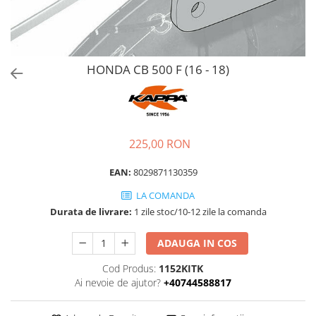
HONDA CB 500 F (16 - 18)
225,00 RON
EAN:
8029871130359
LA COMANDA
Durata de livrare:
1 zile stoc/10-12 zile la comanda
ADAUGA IN COS
Cod Produs:
1152KITK
Ai nevoie de ajutor?
+40744588817