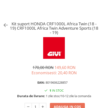
Kit suport HONDA CRF1000L Africa Twin (18 -
19) CRF1000L Africa Twin Adventure Sports (18
- 19)
170,00 RON
149,60 RON
Economisesti:
20,40
RON
EAN:
8019606228857
1
IN STOC
Durata de livrare:
1 zile stoc/10-12 zile la comanda
ADAUGA IN COS