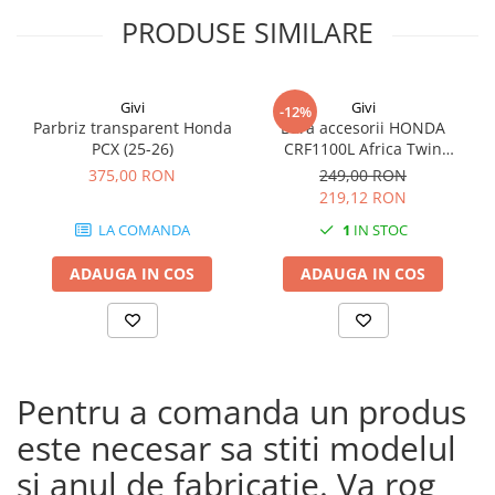
PRODUSE SIMILARE
Givi
Givi
-12%
Parbriz transparent Honda
Bara accesorii HONDA
PCX (25-26)
CRF1100L Africa Twin
Adventure Sports (20 - 23)
375,00 RON
249,00 RON
CRF1100L Africa Twin
219,12 RON
Adventure Sports (24)
LA COMANDA
1
IN STOC
CRF1100L AFRICA TWIN (24)
CRF1100L Africa Twin (20 -
ADAUGA IN COS
ADAUGA IN COS
23)
Pentru a comanda un produs
este necesar sa stiti modelul
si anul de fabricatie. Va rog