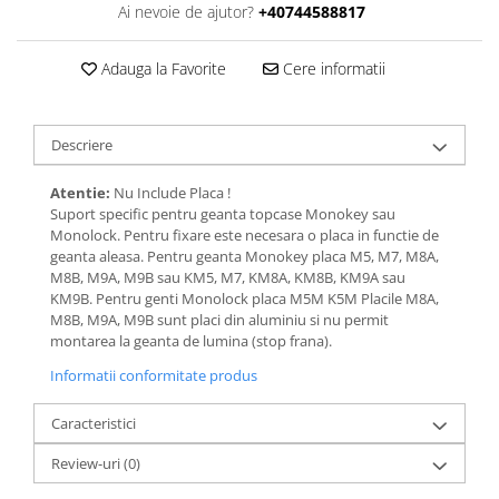
Ai nevoie de ajutor?
+40744588817
Adauga la Favorite
Cere informatii
Descriere
Atentie:
Nu Include Placa !
Suport specific pentru geanta topcase Monokey sau
Monolock. Pentru fixare este necesara o placa in functie de
geanta aleasa. Pentru geanta Monokey placa M5, M7, M8A,
M8B, M9A, M9B sau KM5, M7, KM8A, KM8B, KM9A sau
KM9B. Pentru genti Monolock placa M5M K5M Placile M8A,
M8B, M9A, M9B sunt placi din aluminiu si nu permit
montarea la geanta de lumina (stop frana).
Informatii conformitate produs
Caracteristici
Review-uri
(0)