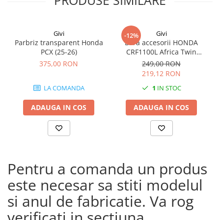
PRODUSE SIMILARE
Givi
Givi
-12%
Parbriz transparent Honda
Bara accesorii HONDA
PCX (25-26)
CRF1100L Africa Twin
Adventure Sports (20 - 23)
375,00 RON
249,00 RON
CRF1100L Africa Twin
219,12 RON
Adventure Sports (24)
LA COMANDA
1
IN STOC
CRF1100L AFRICA TWIN (24)
CRF1100L Africa Twin (20 -
ADAUGA IN COS
ADAUGA IN COS
23)
Pentru a comanda un produs
este necesar sa stiti modelul
si anul de fabricatie. Va rog
verificati in sectiuna