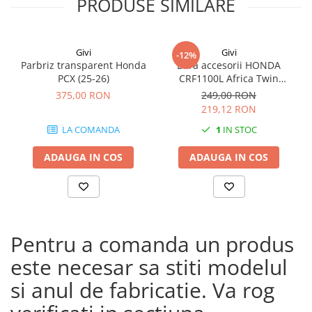
PRODUSE SIMILARE
Givi
Givi
-12%
Parbriz transparent Honda
Bara accesorii HONDA
PCX (25-26)
CRF1100L Africa Twin
Adventure Sports (20 - 23)
375,00 RON
249,00 RON
CRF1100L Africa Twin
219,12 RON
Adventure Sports (24)
LA COMANDA
1
IN STOC
CRF1100L AFRICA TWIN (24)
CRF1100L Africa Twin (20 -
ADAUGA IN COS
ADAUGA IN COS
23)
Pentru a comanda un produs
este necesar sa stiti modelul
si anul de fabricatie. Va rog