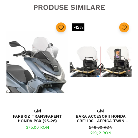
PRODUSE SIMILARE
-12%
Givi
Givi
PARBRIZ TRANSPARENT
BARA ACCESORII HONDA
P
HONDA PCX (25-26)
CRF1100L AFRICA TWIN
ADVENTURE SPORTS (20 - 23)
375,00 RON
249,00 RON
CRF1100L AFRICA TWIN
219,12 RON
ADVENTURE SPORTS (24)