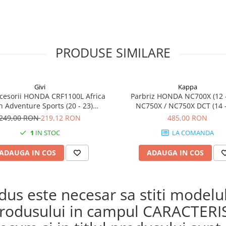
PRODUSE SIMILARE
Givi
Kappa
cesorii HONDA CRF1100L Africa
Parbriz HONDA NC700X (12 -
n Adventure Sports (20 - 23)
NC750X / NC750X DCT (14 -
L Africa Twin Adventure Sports
249,00 RON
219,12 RON
485,00 RON
) CRF1100L AFRICA TWIN (24)
1
IN STOC
LA COMANDA
1100L Africa Twin (20 - 23)
ADAUGA IN COS
ADAUGA IN COS
s este necesar sa stiti modelul 
a produsului in campul CARACTERI