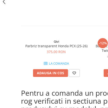
Givi
-12%
Parbriz transparent Honda PCX (25-26)
Bara ac
Twi
375,00 RON
CRF1100
(24
LA COMANDA
CRF
ADAUGA IN COS
Pentru a comanda un produ
rog verificati in sectiun