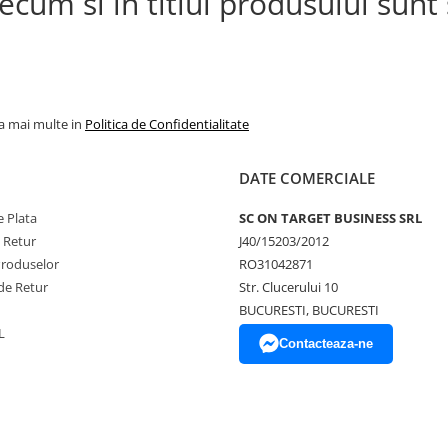
cum si in titlul produsului sunt s
la mai multe in
Politica de Confidentialitate
DATE COMERCIALE
 Plata
SC ON TARGET BUSINESS SRL
e Retur
J40/15203/2012
Produselor
RO31042871
de Retur
Str. Clucerului 10
BUCURESTI, BUCURESTI
L
Contacteaza-ne