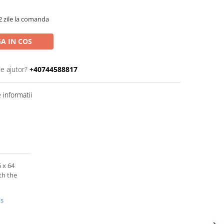
2 zile la comanda
A IN COS
de ajutor?
+40744588817
informatii
6 x 64
th the
us