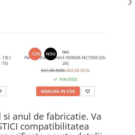
Givi
-12%
NOU
 13) /
Parbriz transparent HONDA NC750X (25-
Sup
 15)
26)
551,00 RON
484,88 RON
1
IN STOC
ADAUGA IN COS
AD
si anul de fabricatie. Va
STICI compatibilitatea