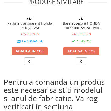
PRODUSE SIMILARE
Givi
Givi
Parbriz transparent Honda
Bara accesorii HONDA
PCX (25-26)
CRF1100L Africa Twin
Adventure Sports (20 - 23)
375,00 RON
249,00 RON
CRF1100L Africa Twin
LA COMANDA
1
IN STOC
Adventure Sports (24)
CRF1100L AFRICA TWIN (24)
ADAUGA IN COS
ADAUGA IN COS
CRF1100L Africa Twin (20 -
23)
Pentru a comanda un produs
este necesar sa stiti modelul
si anul de fabricatie. Va rog
verificati in sectiuna