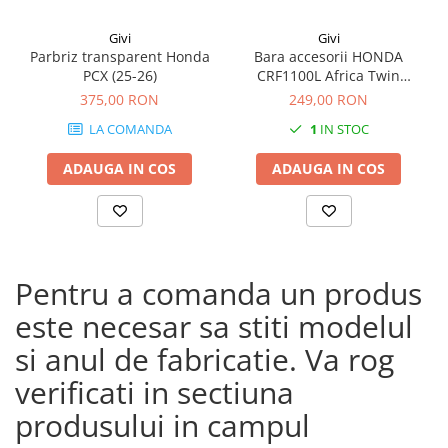
Givi
Givi
Parbriz transparent Honda
Bara accesorii HONDA
PCX (25-26)
CRF1100L Africa Twin
Adventure Sports (20 - 23)
375,00 RON
249,00 RON
CRF1100L Africa Twin
LA COMANDA
1
IN STOC
Adventure Sports (24)
CRF1100L AFRICA TWIN (24)
ADAUGA IN COS
ADAUGA IN COS
CRF1100L Africa Twin (20 -
23)
Pentru a comanda un produs
este necesar sa stiti modelul
si anul de fabricatie. Va rog
verificati in sectiuna
produsului in campul