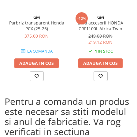
Givi
Givi
-12%
Parbriz transparent Honda
Bara accesorii HONDA
PCX (25-26)
CRF1100L Africa Twin
Adventure Sports (20 - 23)
375,00 RON
249,00 RON
CRF1100L Africa Twin
219,12 RON
Adventure Sports (24)
LA COMANDA
1
IN STOC
CRF1100L AFRICA TWIN (24)
CRF1100L Africa Twin (20 -
ADAUGA IN COS
ADAUGA IN COS
23)
Pentru a comanda un produs
este necesar sa stiti modelul
si anul de fabricatie. Va rog
verificati in sectiuna