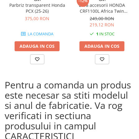
-12%
Parbriz transparent Honda
Bara accesorii HONDA
PCX (25-26)
CRF1100L Africa Twin
Adventure Sports (20 - 23)
375,00 RON
249,00 RON
CRF1100L Africa Twin
219,12 RON
Adventure Sports (24)
LA COMANDA
1
IN STOC
CRF1100L AFRICA TWIN (24)
CRF1100L Africa Twin (20 -
ADAUGA IN COS
ADAUGA IN COS
23)
Pentru a comanda un produs
este necesar sa stiti modelul
si anul de fabricatie. Va rog
verificati in sectiuna
produsului in campul
CARACTERISTICI