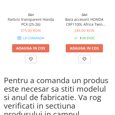
Givi
Givi
Parbriz transparent Honda
Bara accesorii HONDA
PCX (25-26)
CRF1100L Africa Twin
Adventure Sports (20 - 23)
375,00 RON
249,00 RON
CRF1100L Africa Twin
LA COMANDA
1
IN STOC
Adventure Sports (24)
CRF1100L AFRICA TWIN (24)
ADAUGA IN COS
ADAUGA IN COS
CRF1100L Africa Twin (20 -
23)
Pentru a comanda un produs
este necesar sa stiti modelul
si anul de fabricatie. Va rog
verificati in sectiuna
produsului in campul