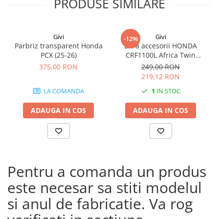
PRODUSE SIMILARE
Givi
Givi
-12%
Parbriz transparent Honda
Bara accesorii HONDA
PCX (25-26)
CRF1100L Africa Twin
Adventure Sports (20 - 23)
375,00 RON
249,00 RON
CRF1100L Africa Twin
219,12 RON
Adventure Sports (24)
LA COMANDA
1
IN STOC
CRF1100L AFRICA TWIN (24)
CRF1100L Africa Twin (20 -
ADAUGA IN COS
ADAUGA IN COS
23)
Pentru a comanda un produs
este necesar sa stiti modelul
si anul de fabricatie. Va rog