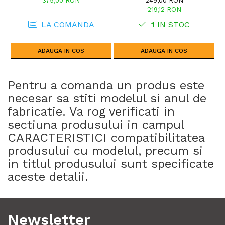
375,00 RON
249,00 RON
CRF1100L AFRICA TWIN
219,12 RON
ADVENTURE SPORTS (24)
CRF1100L AFRICA TWIN (24)
LA COMANDA
1
IN STOC
CRF1100L AFRICA TWIN (20 -
23)
ADAUGA IN COS
ADAUGA IN COS
Pentru a comanda un produs este
necesar sa stiti modelul si anul de
fabricatie. Va rog verificati in
sectiuna produsului in campul
CARACTERISTICI compatibilitatea
produsului cu modelul, precum si
in titlul produsului sunt specificate
aceste detalii.
Newsletter