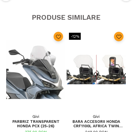
PRODUSE SIMILARE
-12%
Givi
Givi
PARBRIZ TRANSPARENT
BARA ACCESORII HONDA
P
HONDA PCX (25-26)
CRF1100L AFRICA TWIN
ADVENTURE SPORTS (20 - 23)