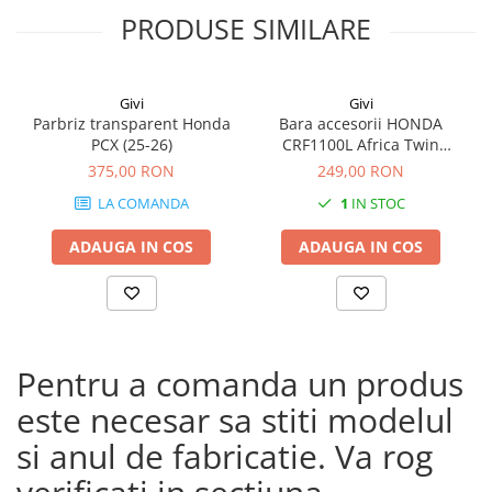
PRODUSE SIMILARE
Givi
Givi
Parbriz transparent Honda
Bara accesorii HONDA
PCX (25-26)
CRF1100L Africa Twin
Adventure Sports (20 - 23)
375,00 RON
249,00 RON
CRF1100L Africa Twin
LA COMANDA
1
IN STOC
Adventure Sports (24)
CRF1100L AFRICA TWIN (24)
ADAUGA IN COS
ADAUGA IN COS
CRF1100L Africa Twin (20 -
23)
Pentru a comanda un produs
este necesar sa stiti modelul
si anul de fabricatie. Va rog