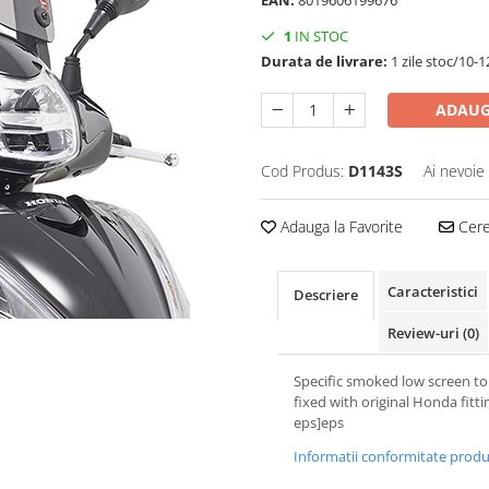
EAN:
8019606199676
1
IN STOC
Durata de livrare:
1 zile stoc/10-1
ADAUG
Cod Produs:
D1143S
Ai nevoie
Adauga la Favorite
Cere 
Caracteristici
Descriere
Review-uri
(0)
Specific smoked low screen to
fixed with original Honda fitti
eps]eps
Informatii conformitate prod