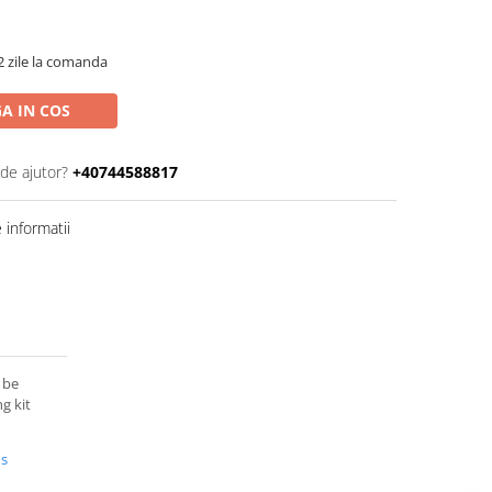
2 zile la comanda
A IN COS
 de ajutor?
+40744588817
informatii
 be
ng kit
us