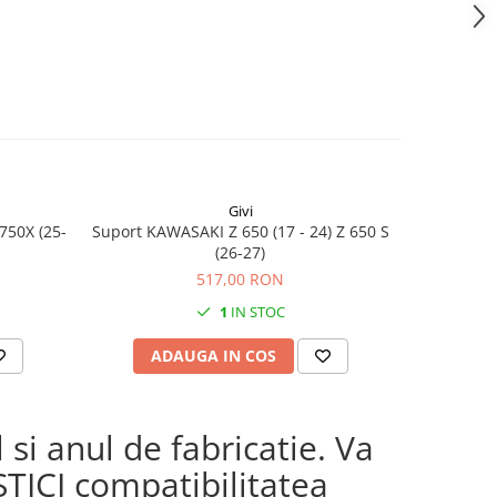
Givi
750X (25-
Suport KAWASAKI Z 650 (17 - 24) Z 650 S
KAWASAKI 
(26-27)
517,00 RON
1
IN STOC
ADAUGA IN COS
AD
si anul de fabricatie. Va
STICI compatibilitatea