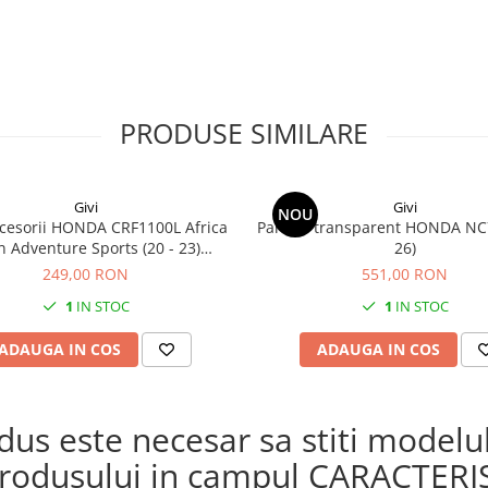
PRODUSE SIMILARE
Givi
Givi
NOU
cesorii HONDA CRF1100L Africa
Parbriz transparent HONDA NC
n Adventure Sports (20 - 23)
26)
L Africa Twin Adventure Sports
249,00 RON
551,00 RON
) CRF1100L AFRICA TWIN (24)
1
IN STOC
1
IN STOC
1100L Africa Twin (20 - 23)
ADAUGA IN COS
ADAUGA IN COS
s este necesar sa stiti modelul 
a produsului in campul CARACTERI