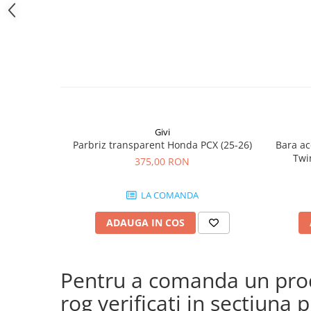
Givi
Parbriz transparent Honda PCX (25-26)
Bara ac
Twi
375,00 RON
CRF1100
(24
LA COMANDA
CRF
ADAUGA IN COS
Pentru a comanda un produ
rog verificati in sectiun