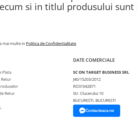
cum si in titlul produsului sunt s
la mai multe in
Politica de Confidentialitate
DATE COMERCIALE
 Plata
SC ON TARGET BUSINESS SRL
e Retur
J40/15203/2012
Produselor
RO31042871
de Retur
Str. Clucerului 10
BUCURESTI, BUCURESTI
L
Contacteaza-ne