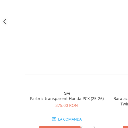
Givi
Parbriz transparent Honda PCX (25-26)
Bara ac
Twi
375,00 RON
CRF1100
(24
LA COMANDA
CRF