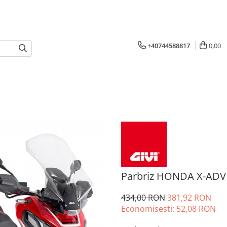
+40744588817
0,00
Parbriz HONDA X-ADV 7
434,00 RON
381,92 RON
Economisesti:
52,08
RON