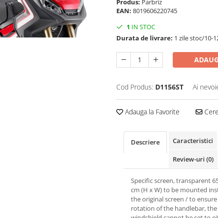
Produs:
Parbriz
EAN:
8019606220745
1
IN STOC
Durata de livrare:
1 zile stoc/10-1
ADAUG
Cod Produs:
D1156ST
Ai nevoi
Adauga la Favorite
Cere 
Caracteristici
Descriere
Review-uri
(0)
Specific screen, transparent 6
cm (H x W) to be mounted ins
the original screen / to ensure
rotation of the handlebar, the
windshield cannot be set to ei