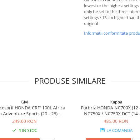
lowest or the highest settings 
only be set to the three inter
settings / 13 cm higher than t
original
Informatii conformitate prod
PRODUSE SIMILARE
Givi
Kappa
cesorii HONDA CRF1100L Africa
Parbriz HONDA NC700X (12 -
n Adventure Sports (20 - 23)
NC750X / NC750X DCT (14 -
L Africa Twin Adventure Sports
249,00 RON
485,00 RON
) CRF1100L AFRICA TWIN (24)
1
IN STOC
LA COMANDA
1100L Africa Twin (20 - 23)