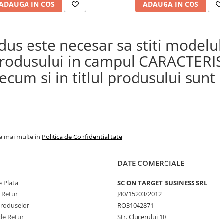
ADAUGA IN COS
ADAUGA IN COS
s este necesar sa stiti modelul 
a produsului in campul CARACTERI
cum si in titlul produsului sunt s
la mai multe in
Politica de Confidentialitate
DATE COMERCIALE
 Plata
SC ON TARGET BUSINESS SRL
e Retur
J40/15203/2012
Produselor
RO31042871
de Retur
Str. Clucerului 10