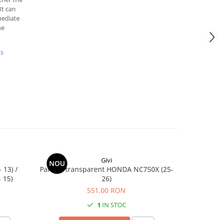
It can
mediate
he
us
Givi
NOU
 13) /
Parbriz transparent HONDA NC750X (25-
Suport KAWASAKI Z 650 (17 - 24) Z 650 S
 15)
26)
551,00 RON
1
IN STOC