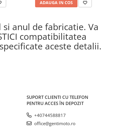
ADAUGA IN COS
AD
si anul de fabricatie. Va
STICI compatibilitatea
pecificate aceste detalii.
SUPORT CLIENTI
CU TELEFON
PENTRU ACCES ÎN DEPOZIT
+40744588817
office@gentimoto.ro