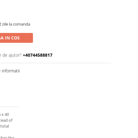
2 zile la comanda
A IN COS
e de ajutor?
+40744588817
informatii
5 x 40
tead of
 total
ther the