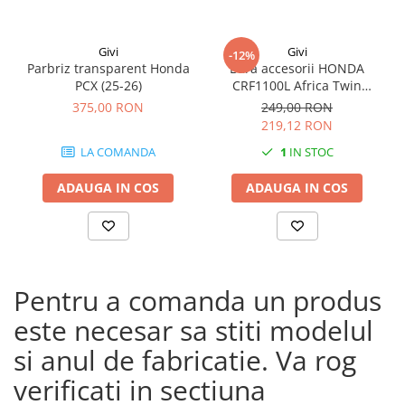
Givi
Givi
-12%
Parbriz transparent Honda
Bara accesorii HONDA
PCX (25-26)
CRF1100L Africa Twin
Adventure Sports (20 - 23)
375,00 RON
249,00 RON
CRF1100L Africa Twin
219,12 RON
Adventure Sports (24)
LA COMANDA
1
IN STOC
CRF1100L AFRICA TWIN (24)
CRF1100L Africa Twin (20 -
ADAUGA IN COS
ADAUGA IN COS
23)
Pentru a comanda un produs
este necesar sa stiti modelul
si anul de fabricatie. Va rog
verificati in sectiuna