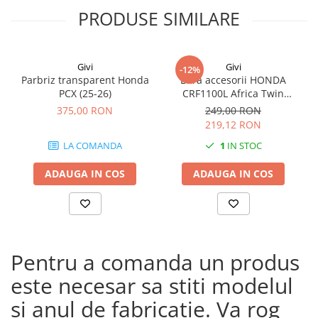
PRODUSE SIMILARE
Givi
Givi
-12%
Parbriz transparent Honda
Bara accesorii HONDA
PCX (25-26)
CRF1100L Africa Twin
Adventure Sports (20 - 23)
375,00 RON
249,00 RON
CRF1100L Africa Twin
219,12 RON
Adventure Sports (24)
LA COMANDA
1
IN STOC
CRF1100L AFRICA TWIN (24)
CRF1100L Africa Twin (20 -
ADAUGA IN COS
ADAUGA IN COS
23)
Pentru a comanda un produs
este necesar sa stiti modelul
si anul de fabricatie. Va rog