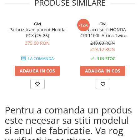
PRODUSE SIMILARE
Givi
Givi
-12%
Parbriz transparent Honda
Bara accesorii HONDA
PCX (25-26)
CRF1100L Africa Twin
Adventure Sports (20 - 23)
375,00 RON
249,00 RON
CRF1100L Africa Twin
219,12 RON
Adventure Sports (24)
LA COMANDA
1
IN STOC
CRF1100L AFRICA TWIN (24)
CRF1100L Africa Twin (20 -
ADAUGA IN COS
ADAUGA IN COS
23)
Pentru a comanda un produs
este necesar sa stiti modelul
si anul de fabricatie. Va rog