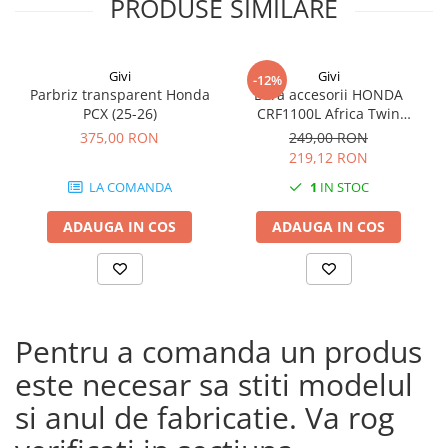
PRODUSE SIMILARE
Givi
Givi
-12%
Parbriz transparent Honda
Bara accesorii HONDA
PCX (25-26)
CRF1100L Africa Twin
Adventure Sports (20 - 23)
375,00 RON
249,00 RON
CRF1100L Africa Twin
219,12 RON
Adventure Sports (24)
LA COMANDA
1
IN STOC
CRF1100L AFRICA TWIN (24)
CRF1100L Africa Twin (20 -
ADAUGA IN COS
ADAUGA IN COS
23)
Pentru a comanda un produs
este necesar sa stiti modelul
si anul de fabricatie. Va rog