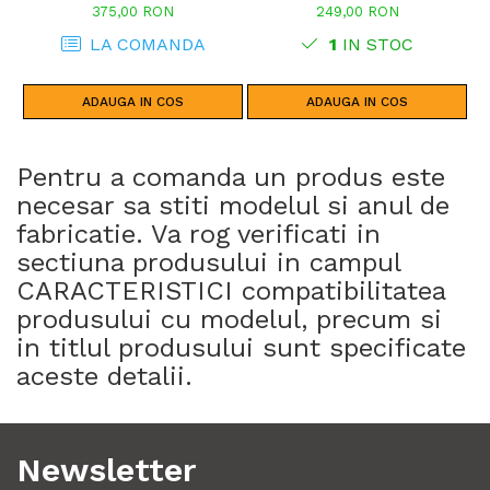
ADVENTURE SPORTS (20 - 23)
375,00 RON
249,00 RON
CRF1100L AFRICA TWIN
ADVENTURE SPORTS (24)
LA COMANDA
1
IN STOC
CRF1100L AFRICA TWIN (24)
CRF1100L AFRICA TWIN (20 -
23)
ADAUGA IN COS
ADAUGA IN COS
Pentru a comanda un produs este
necesar sa stiti modelul si anul de
fabricatie. Va rog verificati in
sectiuna produsului in campul
CARACTERISTICI compatibilitatea
produsului cu modelul, precum si
in titlul produsului sunt specificate
aceste detalii.
Newsletter