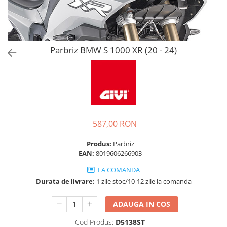
Parbriz BMW S 1000 XR (20 - 24)
587,00 RON
Produs:
Parbriz
EAN:
8019606266903
LA COMANDA
Durata de livrare:
1 zile stoc/10-12 zile la comanda
ADAUGA IN COS
Cod Produs:
D5138ST