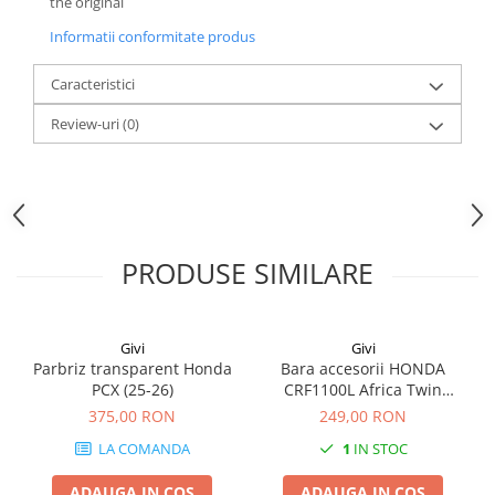
the original
Informatii conformitate produs
Caracteristici
Review-uri
(0)
PRODUSE SIMILARE
Givi
Givi
Parbriz transparent Honda
Bara accesorii HONDA
PCX (25-26)
CRF1100L Africa Twin
Adventure Sports (20 - 23)
375,00 RON
249,00 RON
CRF1100L Africa Twin
LA COMANDA
1
IN STOC
Adventure Sports (24)
CRF1100L AFRICA TWIN (24)
ADAUGA IN COS
ADAUGA IN COS
CRF1100L Africa Twin (20 -