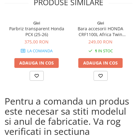
PRODUSE SIMILARE
Givi
Givi
Parbriz transparent Honda
Bara accesorii HONDA
PCX (25-26)
CRF1100L Africa Twin
Adventure Sports (20 - 23)
375,00 RON
249,00 RON
CRF1100L Africa Twin
LA COMANDA
1
IN STOC
Adventure Sports (24)
CRF1100L AFRICA TWIN (24)
ADAUGA IN COS
ADAUGA IN COS
CRF1100L Africa Twin (20 -
23)
Pentru a comanda un produs
este necesar sa stiti modelul
si anul de fabricatie. Va rog
verificati in sectiuna