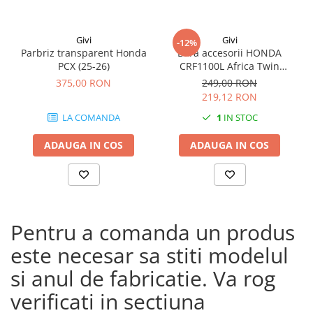
Givi
Givi
-12%
Parbriz transparent Honda
Bara accesorii HONDA
PCX (25-26)
CRF1100L Africa Twin
Adventure Sports (20 - 23)
375,00 RON
249,00 RON
CRF1100L Africa Twin
219,12 RON
Adventure Sports (24)
LA COMANDA
1
IN STOC
CRF1100L AFRICA TWIN (24)
CRF1100L Africa Twin (20 -
ADAUGA IN COS
ADAUGA IN COS
23)
Pentru a comanda un produs
este necesar sa stiti modelul
si anul de fabricatie. Va rog
verificati in sectiuna