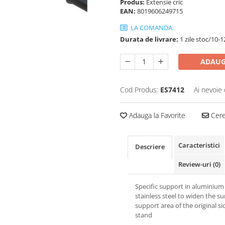
Produs:
Extensie cric
EAN:
8019606249715
LA COMANDA
Durata de livrare:
1 zile stoc/10-1
ADAUG
Cod Produs:
ES7412
Ai nevoie 
Adauga la Favorite
Cere 
Caracteristici
Descriere
Review-uri
(0)
Specific support in aluminium
stainless steel to widen the su
support area of the original si
stand