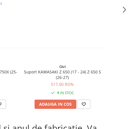
us
Givi
750X (25-
Suport KAWASAKI Z 650 (17 - 24) Z 650 S
KAWASAKI 
(26-27)
517,00 RON
1
IN STOC
ADAUGA IN COS
AD
si anul de fabricatie. Va