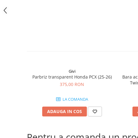
Givi
Parbriz transparent Honda PCX (25-26)
Bara ac
Twi
375,00 RON
CRF1100
(24
LA COMANDA
CRF
ADAUGA IN COS
Pentru a comanda un produ