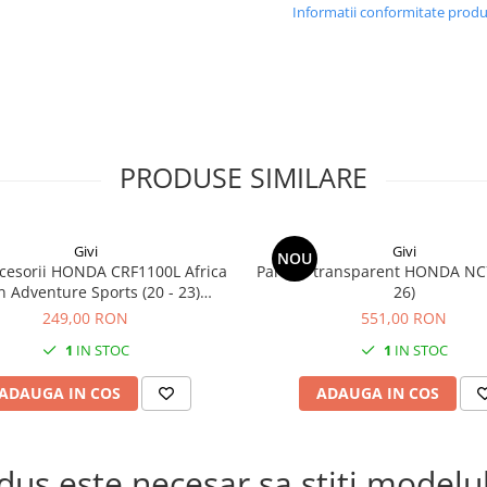
Informatii conformitate prod
PRODUSE SIMILARE
Givi
Givi
NOU
cesorii HONDA CRF1100L Africa
Parbriz transparent HONDA NC
n Adventure Sports (20 - 23)
26)
L Africa Twin Adventure Sports
249,00 RON
551,00 RON
) CRF1100L AFRICA TWIN (24)
1
IN STOC
1
IN STOC
1100L Africa Twin (20 - 23)
ADAUGA IN COS
ADAUGA IN COS
s este necesar sa stiti modelul 