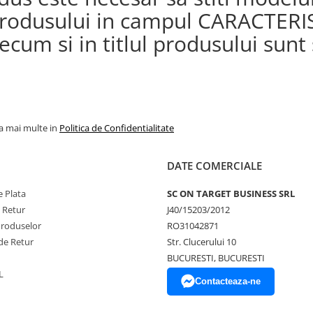
a produsului in campul CARACTERI
cum si in titlul produsului sunt s
la mai multe in
Politica de Confidentialitate
DATE COMERCIALE
 Plata
SC ON TARGET BUSINESS SRL
e Retur
J40/15203/2012
Produselor
RO31042871
de Retur
Str. Clucerului 10
BUCURESTI, BUCURESTI
L
Contacteaza-ne