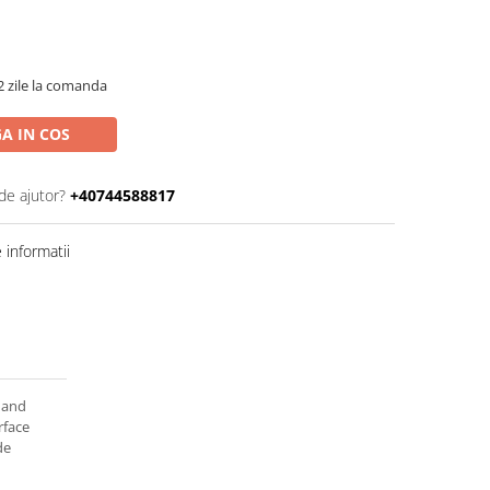
2 zile la comanda
A IN COS
de ajutor?
+40744588817
informatii
 and
rface
de