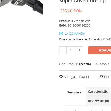
Super Adventure T (1
235,00 RON
Produs:
Extensie cric
EAN:
8019606186256
LA COMANDA
Durata de livrare:
1 zile stoc/10-1
ADAUG
Cod Produs:
ES7704
Ai nevoie 
Adauga la Favorite
Cere 
Caracteristici
Descriere
Review-uri
(0)