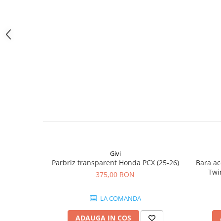
Givi
Parbriz transparent Honda PCX (25-26)
Bara ac
Twi
375,00 RON
CRF1100
(24
LA COMANDA
CRF
ADAUGA IN COS