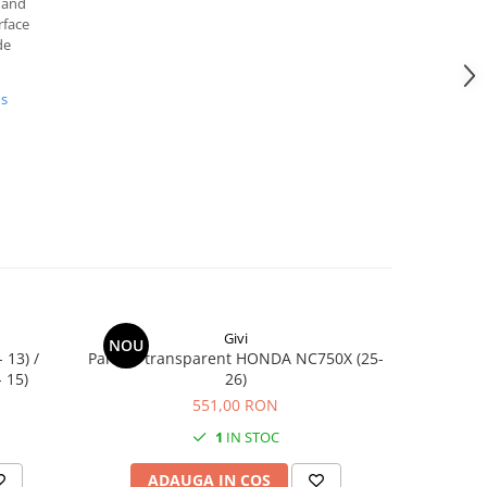
 and
rface
de
us
Givi
NOU
 13) /
Parbriz transparent HONDA NC750X (25-
Suport KAWASAKI Z 650 (17 - 24) Z 650 S
 15)
26)
551,00 RON
1
IN STOC
ADAUGA IN COS
AD