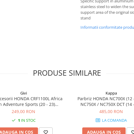
Specific support in aluminium
stainless steel to widen the su
support area of the original si
stand
Informatii conformitate prod
PRODUSE SIMILARE
Givi
Kappa
cesorii HONDA CRF1100L Africa
Parbriz HONDA NC700X (12 -
n Adventure Sports (20 - 23)
NC750X / NC750X DCT (14 -
L Africa Twin Adventure Sports
249,00 RON
485,00 RON
) CRF1100L AFRICA TWIN (24)
1
IN STOC
LA COMANDA
1100L Africa Twin (20 - 23)
ADAUGA IN COS
ADAUGA IN COS