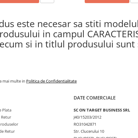
s este necesar sa stiti modelul 
a produsului in campul CARACTERI
cum si in titlul produsului sunt s
la mai multe in
Politica de Confidentialitate
DATE COMERCIALE
 Plata
SC ON TARGET BUSINESS SRL
e Retur
J40/15203/2012
Produselor
RO31042871
de Retur
Str. Clucerului 10