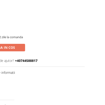
2 zile la comanda
A IN COS
de ajutor?
+40744588817
informatii