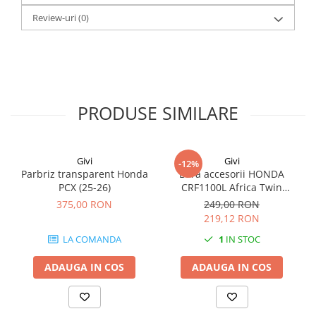
Review-uri
(0)
PRODUSE SIMILARE
Givi
Givi
-12%
Parbriz transparent Honda
Bara accesorii HONDA
PCX (25-26)
CRF1100L Africa Twin
Adventure Sports (20 - 23)
375,00 RON
249,00 RON
CRF1100L Africa Twin
219,12 RON
Adventure Sports (24)
LA COMANDA
1
IN STOC
CRF1100L AFRICA TWIN (24)
CRF1100L Africa Twin (20 -
ADAUGA IN COS
ADAUGA IN COS
23)