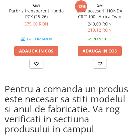
Givi
Givi
-12%
Parbriz transparent Honda
Bara accesorii HONDA
PCX (25-26)
CRF1100L Africa Twin
Adventure Sports (20 - 23)
375,00 RON
249,00 RON
CRF1100L Africa Twin
219,12 RON
Adventure Sports (24)
LA COMANDA
1
IN STOC
CRF1100L AFRICA TWIN (24)
CRF1100L Africa Twin (20 -
ADAUGA IN COS
ADAUGA IN COS
23)
Pentru a comanda un produs
este necesar sa stiti modelul
si anul de fabricatie. Va rog
verificati in sectiuna
produsului in campul