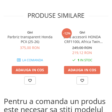
PRODUSE SIMILARE
Givi
Givi
-12%
Parbriz transparent Honda
Bara accesorii HONDA
PCX (25-26)
CRF1100L Africa Twin
Adventure Sports (20 - 23)
375,00 RON
249,00 RON
CRF1100L Africa Twin
219,12 RON
Adventure Sports (24)
LA COMANDA
1
IN STOC
CRF1100L AFRICA TWIN (24)
CRF1100L Africa Twin (20 -
ADAUGA IN COS
ADAUGA IN COS
23)
Pentru a comanda un produs
este necesar sa stiti modelul