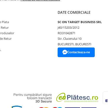
DATE COMERCIALE
 Plata
SC ON TARGET BUSINESS SRL
e Retur
J40/15203/2012
Produselor
RO31042871
de Retur
Str. Clucerului 10
BUCURESTI, BUCURESTI
L
Contacteaza-ne