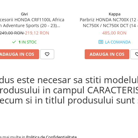
Givi
Kappa
cesorii HONDA CRF1100L Africa
Parbriz HONDA NC700X (12 -
n Adventure Sports (20 - 23)
NC750X / NC750X DCT (14 -
L Africa Twin Adventure Sports
249,00 RON
219,12 RON
485,00 RON
) CRF1100L AFRICA TWIN (24)
1
IN STOC
LA COMANDA
1100L Africa Twin (20 - 23)
ADAUGA IN COS
ADAUGA IN COS
s este necesar sa stiti modelul 
a produsului in campul CARACTERI
cum si in titlul produsului sunt s
la mai multe in
Politica de Confidentialitate