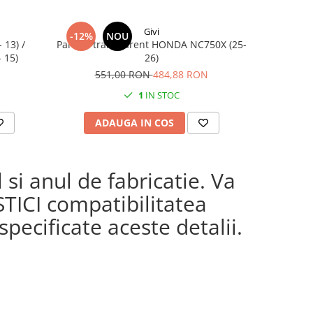
Givi
-12%
NOU
 13) /
Parbriz transparent HONDA NC750X (25-
Sup
 15)
26)
551,00 RON
484,88 RON
1
IN STOC
ADAUGA IN COS
AD
si anul de fabricatie. Va
STICI compatibilitatea
pecificate aceste detalii.