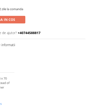
2 zile la comanda
A IN COS
e de ajutor?
+40744588817
informatii
4 x 70
tead of
her
us