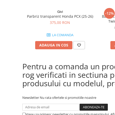
Givi
-12%
Parbriz transparent Honda PCX (25-26)
Bara ac
Twi
375,00 RON
CRF1100
(24
LA COMANDA
CRF
ADAUGA IN COS
Pentru a comanda un produ
rog verificati in sectiun
produsului cu modelul, pre
Newsletter
Nu rata ofertele si promotiile noastre
Vreau sa primesc newsletter cu promotiile magazinului. Af