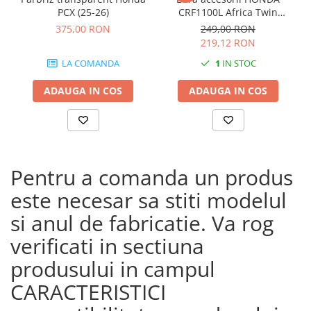
PCX (25-26)
CRF1100L Africa Twin
Adventure Sports (20 - 23)
375,00 RON
249,00 RON
CRF1100L Africa Twin
219,12 RON
Adventure Sports (24)
LA COMANDA
1
IN STOC
CRF1100L AFRICA TWIN (24)
CRF1100L Africa Twin (20 -
ADAUGA IN COS
ADAUGA IN COS
23)
Pentru a comanda un produs
este necesar sa stiti modelul
si anul de fabricatie. Va rog
verificati in sectiuna
produsului in campul
CARACTERISTICI