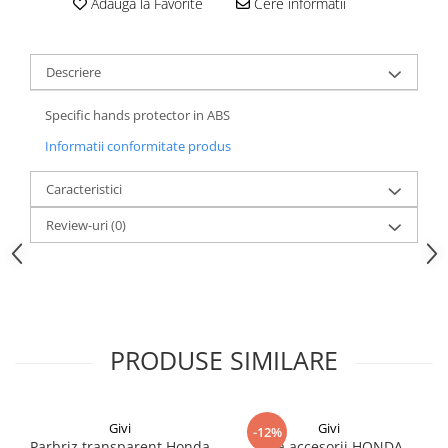
Adauga la Favorite
Cere informatii
Descriere
Specific hands protector in ABS
Informatii conformitate produs
Caracteristici
Review-uri
(0)
PRODUSE SIMILARE
Givi
Givi
-12%
Parbriz transparent Honda
Bara accesorii HONDA