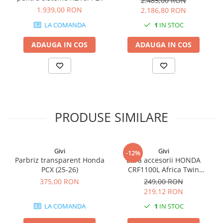
2.485,00 RON
1.939,00 RON
2.186,80 RON
LA COMANDA
1
IN STOC
ADAUGA IN COS
ADAUGA IN COS
PRODUSE SIMILARE
Givi
Givi
-12%
Parbriz transparent Honda
Bara accesorii HONDA
PCX (25-26)
CRF1100L Africa Twin
Adventure Sports (20 - 23)
375,00 RON
249,00 RON
CRF1100L Africa Twin
219,12 RON
Adventure Sports (24)
LA COMANDA
1
IN STOC
CRF1100L AFRICA TWIN (24)
CRF1100L Africa Twin (20 -