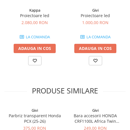
Kappa
Givi
Proiectoare led
Proiectoare led
2.080,00 RON
1.000,00 RON
LA COMANDA
LA COMANDA
ADAUGA IN COS
ADAUGA IN COS
PRODUSE SIMILARE
Givi
Givi
Parbriz transparent Honda
Bara accesorii HONDA
PCX (25-26)
CRF1100L Africa Twin
Adventure Sports (20 - 23)
375,00 RON
249,00 RON