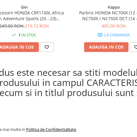
Givi
Kappa
cesorii HONDA CRF1100L Africa
Parbriz HONDA NC700X (12 -
n Adventure Sports (20 - 23)
NC750X / NC750X DCT (14 -
L Africa Twin Adventure Sports
249,00 RON
219,12 RON
485,00 RON
) CRF1100L AFRICA TWIN (24)
1
IN STOC
LA COMANDA
1100L Africa Twin (20 - 23)
ADAUGA IN COS
ADAUGA IN COS
s este necesar sa stiti modelul 
a produsului in campul CARACTERI
cum si in titlul produsului sunt s
la mai multe in
Politica de Confidentialitate