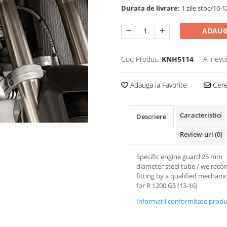
Durata de livrare:
1 zile stoc/10-1
ADAUG
Cod Produs:
KNH5114
Ai nevo
Adauga la Favorite
Cere 
Caracteristici
Descriere
Review-uri
(0)
Specific engine guard 25 mm
diameter steel tube / we re
fitting by a qualified mechanic
for R 1200 GS (13-16)
Informatii conformitate prod