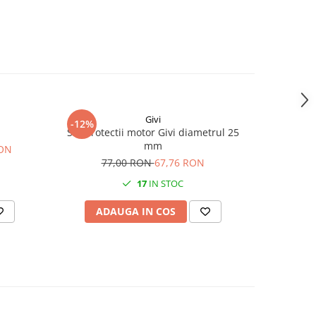
Givi
-12%
Set protectii motor Givi diametrul 25
mm
RON
77,00 RON
67,76 RON
17
IN STOC
ADAUGA IN COS