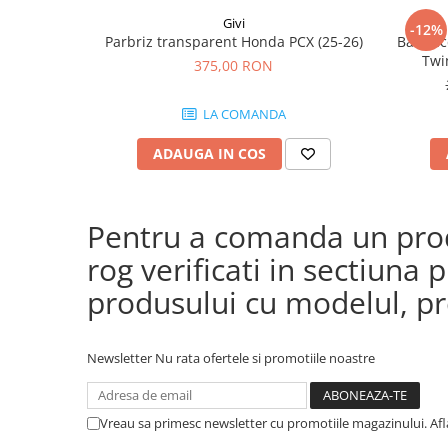
Givi
-12%
Parbriz transparent Honda PCX (25-26)
Bara ac
Twi
375,00 RON
CRF1100
(24
LA COMANDA
CRF
ADAUGA IN COS
Pentru a comanda un produ
rog verificati in sectiun
produsului cu modelul, pre
Newsletter
Nu rata ofertele si promotiile noastre
Vreau sa primesc newsletter cu promotiile magazinului. Af