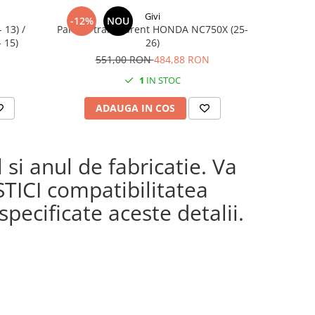
Givi
-12%
NOU
 13) /
Parbriz transparent HONDA NC750X (25-
Sup
 15)
26)
551,00 RON
484,88 RON
1
IN STOC
ADAUGA IN COS
AD
si anul de fabricatie. Va
STICI compatibilitatea
pecificate aceste detalii.