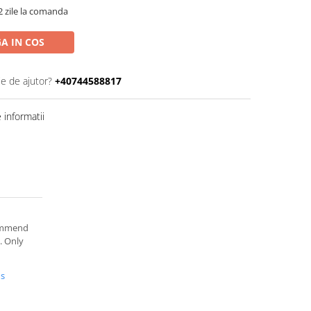
2 zile la comanda
A IN COS
ie de ajutor?
+40744588817
informatii
commend
. Only
us