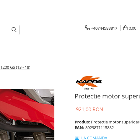
+40744588817
0,00
200 GS (13 - 18)
Protectie motor super
921,00 RON
Produs:
Protectie motor superioa
EAN:
8029871115882
LA COMANDA