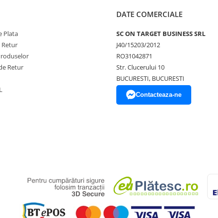
DATE COMERCIALE
 Plata
SC ON TARGET BUSINESS SRL
e Retur
J40/15203/2012
Produselor
RO31042871
de Retur
Str. Clucerului 10
BUCURESTI, BUCURESTI
L
Contacteaza-ne