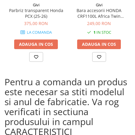
Givi
Givi
Parbriz transparent Honda
Bara accesorii HONDA
PCX (25-26)
CRF1100L Africa Twin
Adventure Sports (20 - 23)
375,00 RON
249,00 RON
CRF1100L Africa Twin
LA COMANDA
1
IN STOC
Adventure Sports (24)
CRF1100L AFRICA TWIN (24)
ADAUGA IN COS
ADAUGA IN COS
CRF1100L Africa Twin (20 -
23)
Pentru a comanda un produs
este necesar sa stiti modelul
si anul de fabricatie. Va rog
verificati in sectiuna
produsului in campul
CARACTERISTICI