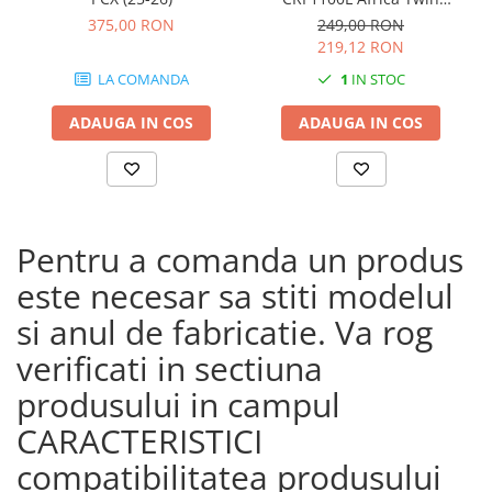
Adventure Sports (20 - 23)
375,00 RON
249,00 RON
CRF1100L Africa Twin
219,12 RON
Adventure Sports (24)
LA COMANDA
1
IN STOC
CRF1100L AFRICA TWIN (24)
CRF1100L Africa Twin (20 -
ADAUGA IN COS
ADAUGA IN COS
23)
Pentru a comanda un produs
este necesar sa stiti modelul
si anul de fabricatie. Va rog
verificati in sectiuna
produsului in campul
CARACTERISTICI
compatibilitatea produsului