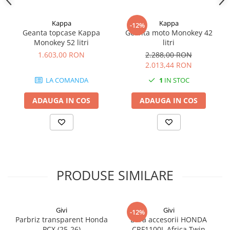
Kappa
Kappa
-12%
Geanta topcase Kappa
Geanta moto Monokey 42
Monokey 52 litri
litri
1.603,00 RON
2.288,00 RON
2.013,44 RON
LA COMANDA
1
IN STOC
ADAUGA IN COS
ADAUGA IN COS
PRODUSE SIMILARE
Givi
Givi
-12%
Parbriz transparent Honda
Bara accesorii HONDA
PCX (25-26)
CRF1100L Africa Twin