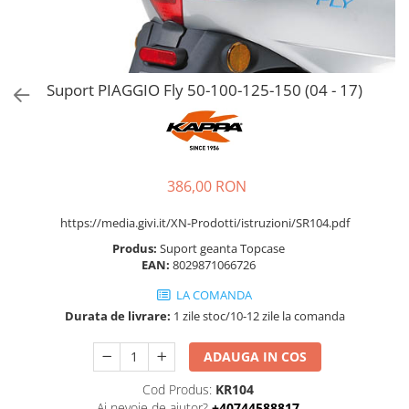
Suport PIAGGIO Fly 50-100-125-150 (04 - 17)
386,00 RON
https://media.givi.it/XN-Prodotti/istruzioni/SR104.pdf
Produs:
Suport geanta Topcase
EAN:
8029871066726
LA COMANDA
Durata de livrare:
1 zile stoc/10-12 zile la comanda
ADAUGA IN COS
Cod Produs:
KR104
Ai nevoie de ajutor?
+40744588817