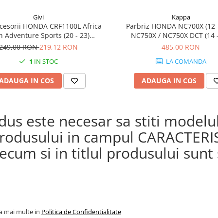
Givi
Kappa
cesorii HONDA CRF1100L Africa
Parbriz HONDA NC700X (12 -
n Adventure Sports (20 - 23)
NC750X / NC750X DCT (14 -
L Africa Twin Adventure Sports
249,00 RON
219,12 RON
485,00 RON
) CRF1100L AFRICA TWIN (24)
1
IN STOC
LA COMANDA
1100L Africa Twin (20 - 23)
ADAUGA IN COS
ADAUGA IN COS
s este necesar sa stiti modelul 
a produsului in campul CARACTERI
cum si in titlul produsului sunt s
la mai multe in
Politica de Confidentialitate