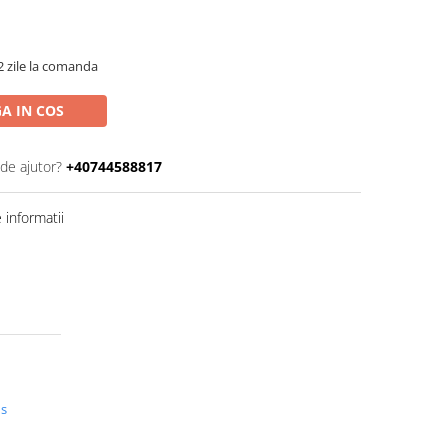
2 zile la comanda
A IN COS
 de ajutor?
+40744588817
informatii
us