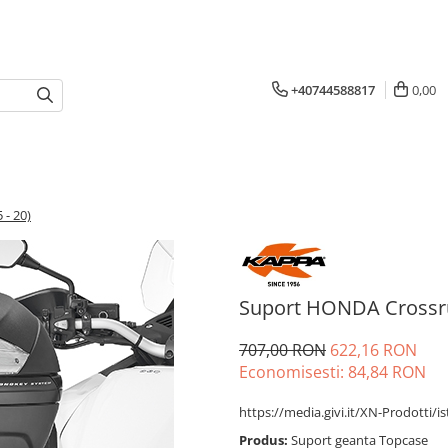
+40744588817
0,00
- 20)
Suport HONDA Crossrun
707,00 RON
622,16 RON
Economisesti:
84,84
RON
https://media.givi.it/XN-Prodotti/i
Produs:
Suport geanta Topcase