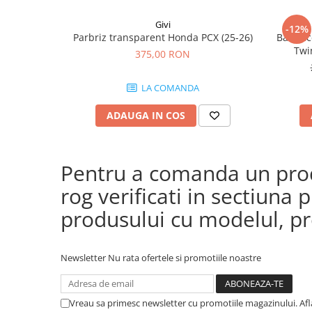
Givi
-12%
Parbriz transparent Honda PCX (25-26)
Bara ac
Twi
375,00 RON
CRF1100
(24
LA COMANDA
CRF
ADAUGA IN COS
Pentru a comanda un produ
rog verificati in sectiun
produsului cu modelul, pre
Newsletter
Nu rata ofertele si promotiile noastre
Vreau sa primesc newsletter cu promotiile magazinului. Af