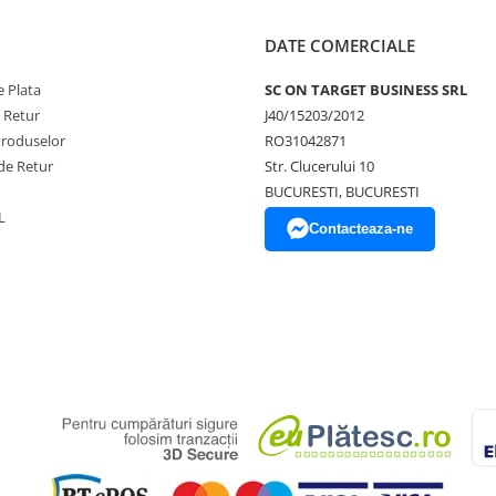
DATE COMERCIALE
 Plata
SC ON TARGET BUSINESS SRL
e Retur
J40/15203/2012
Produselor
RO31042871
de Retur
Str. Clucerului 10
BUCURESTI, BUCURESTI
L
Contacteaza-ne