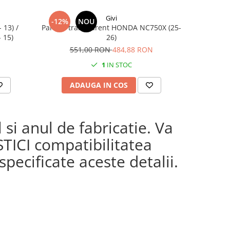
Givi
-12%
NOU
 13) /
Parbriz transparent HONDA NC750X (25-
Sup
 15)
26)
551,00 RON
484,88 RON
1
IN STOC
ADAUGA IN COS
AD
si anul de fabricatie. Va
STICI compatibilitatea
pecificate aceste detalii.