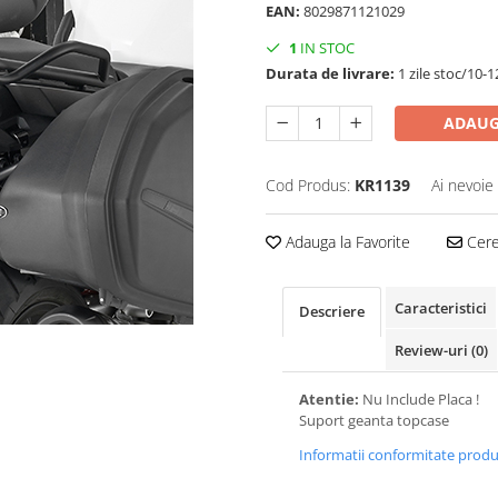
EAN:
8029871121029
1
IN STOC
Durata de livrare:
1 zile stoc/10-1
ADAUG
Cod Produs:
KR1139
Ai nevoie
Adauga la Favorite
Cere 
Caracteristici
Descriere
Review-uri
(0)
Atentie:
Nu Include Placa !
Suport geanta topcase
Informatii conformitate prod