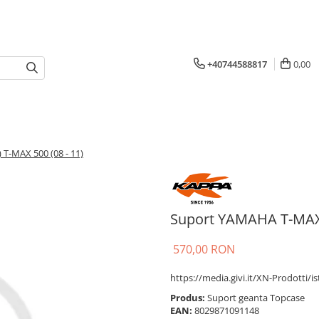
+40744588817
0,00
T-MAX 500 (08 - 11)
Suport YAMAHA T-MAX 5
570,00 RON
https://media.givi.it/XN-Prodotti/
Produs:
Suport geanta Topcase
EAN:
8029871091148