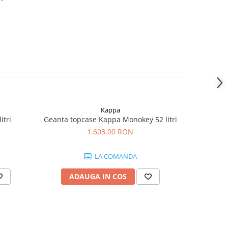
Kappa
itri
Geanta topcase Kappa Monokey 52 litri
Geanta t
1.603,00 RON
LA COMANDA
ADAUGA IN COS
AD