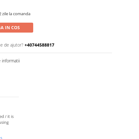
2 zile la comanda
A IN COS
ie de ajutor?
+40744588817
informatii
/ it is
using
us