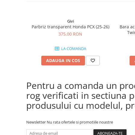
Givi
Parbriz transparent Honda PCX (25-26)
Bara ac
Twi
375,00 RON
CRF1100
(24
LA COMANDA
CRF
ADAUGA IN COS
Pentru a comanda un produ
rog verificati in sectiun
produsului cu modelul, pre
Newsletter
Nu rata ofertele si promotiile noastre