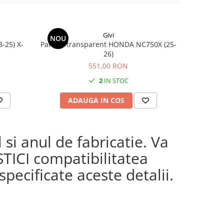
Givi
NOU
-25) X-
Parbriz transparent HONDA NC750X (25-
Suport KAWASAKI Z 650 (17 - 24) Z 650 S
26)
551,00 RON
2
IN STOC
ADAUGA IN COS
AD
si anul de fabricatie. Va
STICI compatibilitatea
pecificate aceste detalii.