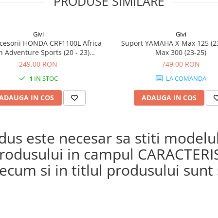
PRODUSE SIMILARE
Givi
Givi
cesorii HONDA CRF1100L Africa
Suport YAMAHA X-Max 125 (23
n Adventure Sports (20 - 23)
Max 300 (23-25)
L Africa Twin Adventure Sports
249,00 RON
749,00 RON
) CRF1100L AFRICA TWIN (24)
1
IN STOC
LA COMANDA
1100L Africa Twin (20 - 23)
ADAUGA IN COS
ADAUGA IN COS
s este necesar sa stiti modelul 
a produsului in campul CARACTERI
cum si in titlul produsului sunt s