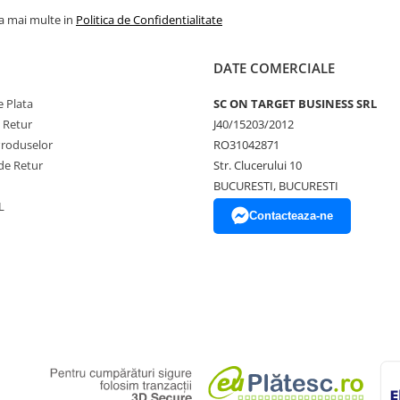
la mai multe in
Politica de Confidentialitate
DATE COMERCIALE
 Plata
SC ON TARGET BUSINESS SRL
e Retur
J40/15203/2012
Produselor
RO31042871
de Retur
Str. Clucerului 10
BUCURESTI, BUCURESTI
L
Contacteaza-ne