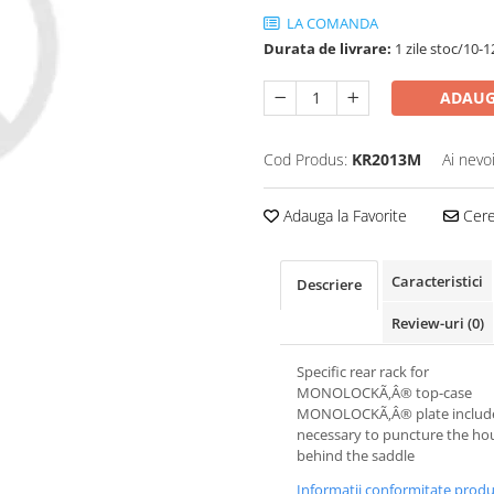
LA COMANDA
Durata de livrare:
1 zile stoc/10-1
ADAUG
Cod Produs:
KR2013M
Ai nevo
Adauga la Favorite
Cere 
Caracteristici
Descriere
Review-uri
(0)
Specific rear rack for
MONOLOCKÃ‚Â® top-case
MONOLOCKÃ‚Â® plate included 
necessary to puncture the ho
behind the saddle
Informatii conformitate prod