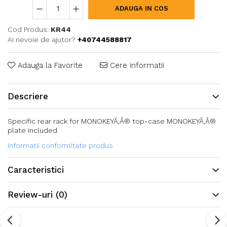
ADAUGA IN COS
Cod Produs:
KR44
Ai nevoie de ajutor?
+40744588817
Adauga la Favorite
Cere informatii
Descriere
Specific rear rack for MONOKEYÃ‚Â® top-case MONOKEYÃ‚Â®
plate included
Informatii conformitate produs
Caracteristici
Review-uri
(0)