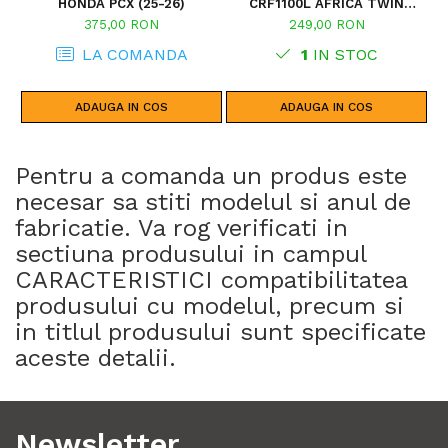
HONDA PCX (25-26)
CRF1100L AFRICA TWIN
ADVENTURE SPORTS (20 - 23)
375,00 RON
249,00 RON
CRF1100L AFRICA TWIN
ADVENTURE SPORTS (24)
LA COMANDA
1
IN STOC
CRF1100L AFRICA TWIN (24)
CRF1100L AFRICA TWIN (20 -
23)
ADAUGA IN COS
ADAUGA IN COS
Pentru a comanda un produs este
necesar sa stiti modelul si anul de
fabricatie. Va rog verificati in
sectiuna produsului in campul
CARACTERISTICI compatibilitatea
produsului cu modelul, precum si
in titlul produsului sunt specificate
aceste detalii.
Newsletter