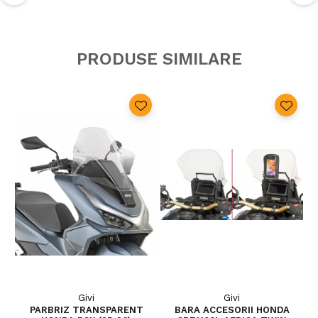
PRODUSE SIMILARE
Givi
Givi
PARBRIZ TRANSPARENT
BARA ACCESORII HONDA
S