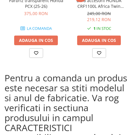
Parbriz transparent Honda
Bara accesorii HONDA
PCX (25-26)
CRF1100L Africa Twin
Adventure Sports (20 - 23)
375,00 RON
249,00 RON
CRF1100L Africa Twin
219,12 RON
Adventure Sports (24)
LA COMANDA
1
IN STOC
CRF1100L AFRICA TWIN (24)
CRF1100L Africa Twin (20 -
ADAUGA IN COS
ADAUGA IN COS
23)
Pentru a comanda un produs
este necesar sa stiti modelul
si anul de fabricatie. Va rog
verificati in sectiuna
produsului in campul
CARACTERISTICI