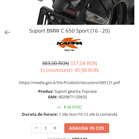
Suport BMW C 650 Sport (16 - 20)
383,00 RON
337,04 RON
Economisesti:
45,96
RON
https://media.givi.it/XN-Prodotti/istruzioni/SR5121.pdf
Produs:
Suport geanta Topcase
EAN:
8029871129933
1
IN STOC
Durata de livrare:
1 zile stoc/10-12 zile la comanda
ADAUGA IN COS