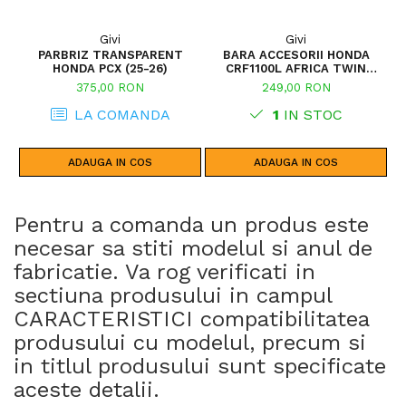
Givi
Givi
PARBRIZ TRANSPARENT
BARA ACCESORII HONDA
P
HONDA PCX (25-26)
CRF1100L AFRICA TWIN
ADVENTURE SPORTS (20 - 23)
375,00 RON
249,00 RON
CRF1100L AFRICA TWIN
ADVENTURE SPORTS (24)
LA COMANDA
1
IN STOC
CRF1100L AFRICA TWIN (24)
CRF1100L AFRICA TWIN (20 -
23)
ADAUGA IN COS
ADAUGA IN COS
Pentru a comanda un produs este
necesar sa stiti modelul si anul de
fabricatie. Va rog verificati in
sectiuna produsului in campul
CARACTERISTICI compatibilitatea
produsului cu modelul, precum si
in titlul produsului sunt specificate
aceste detalii.