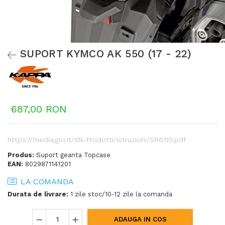
SUPORT KYMCO AK 550 (17 - 22)
687,00 RON
https://media.givi.it/XN-Prodotti/istruzioni/SR6110.pdf
Produs:
Suport geanta Topcase
EAN:
8029871141201
LA COMANDA
Durata de livrare:
1 zile stoc/10-12 zile la comanda
ADAUGA IN COS