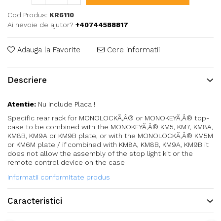
Cod Produs:
KR6110
Ai nevoie de ajutor?
+40744588817
Adauga la Favorite
Cere informatii
Descriere
Atentie:
Nu Include Placa !
Specific rear rack for MONOLOCKÃ‚Â® or MONOKEYÃ‚Â® top-
case to be combined with the MONOKEYÃ‚Â® KM5, KM7, KM8A,
KM8B, KM9A or KM9B plate, or with the MONOLOCKÃ‚Â® KM5M
or KM6M plate / if combined with KM8A, KM8B, KM9A, KM9B it
does not allow the assembly of the stop light kit or the
remote control device on the case
Informatii conformitate produs
Caracteristici