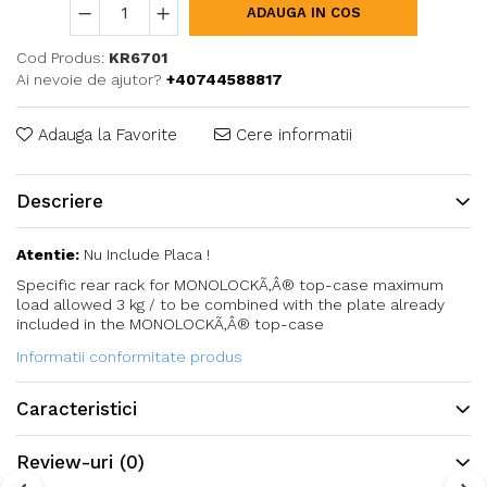
ADAUGA IN COS
Cod Produs:
KR6701
Ai nevoie de ajutor?
+40744588817
Adauga la Favorite
Cere informatii
Descriere
Atentie:
Nu Include Placa !
Specific rear rack for MONOLOCKÃ‚Â® top-case maximum
load allowed 3 kg / to be combined with the plate already
included in the MONOLOCKÃ‚Â® top-case
Informatii conformitate produs
Caracteristici
Review-uri
(0)