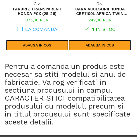
Givi
Givi
PARBRIZ TRANSPARENT
BARA ACCESORII HONDA
S
HONDA PCX (25-26)
CRF1100L AFRICA TWIN
ADVENTURE SPORTS (20 - 23)
375,00 RON
249,00 RON
CRF1100L AFRICA TWIN
ADVENTURE SPORTS (24)
LA COMANDA
1
IN STOC
CRF1100L AFRICA TWIN (24)
CRF1100L AFRICA TWIN (20 -
23)
ADAUGA IN COS
ADAUGA IN COS
Pentru a comanda un produs este
necesar sa stiti modelul si anul de
fabricatie. Va rog verificati in
sectiuna produsului in campul
CARACTERISTICI compatibilitatea
produsului cu modelul, precum si
in titlul produsului sunt specificate
aceste detalii.