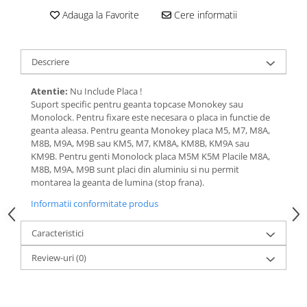
Adauga la Favorite
Cere informatii
Descriere
Atentie:
Nu Include Placa !
Suport specific pentru geanta topcase Monokey sau
Monolock. Pentru fixare este necesara o placa in functie de
geanta aleasa. Pentru geanta Monokey placa M5, M7, M8A,
M8B, M9A, M9B sau KM5, M7, KM8A, KM8B, KM9A sau
KM9B. Pentru genti Monolock placa M5M K5M Placile M8A,
M8B, M9A, M9B sunt placi din aluminiu si nu permit
montarea la geanta de lumina (stop frana).
Informatii conformitate produs
Caracteristici
Review-uri
(0)