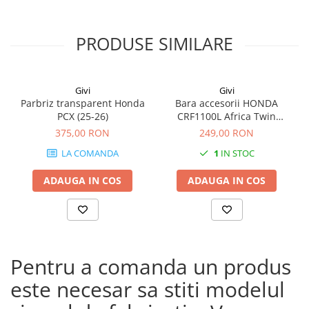
PRODUSE SIMILARE
Givi
Givi
Parbriz transparent Honda
Bara accesorii HONDA
PCX (25-26)
CRF1100L Africa Twin
Adventure Sports (20 - 23)
375,00 RON
249,00 RON
CRF1100L Africa Twin
LA COMANDA
1
IN STOC
Adventure Sports (24)
CRF1100L AFRICA TWIN (24)
ADAUGA IN COS
ADAUGA IN COS
CRF1100L Africa Twin (20 -
23)
Pentru a comanda un produs
este necesar sa stiti modelul