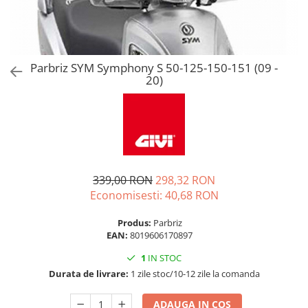
Parbriz SYM Symphony S 50-125-150-151 (09 -
20)
339,00 RON
298,32 RON
Economisesti:
40,68
RON
Produs:
Parbriz
EAN:
8019606170897
1
IN STOC
Durata de livrare:
1 zile stoc/10-12 zile la comanda
ADAUGA IN COS