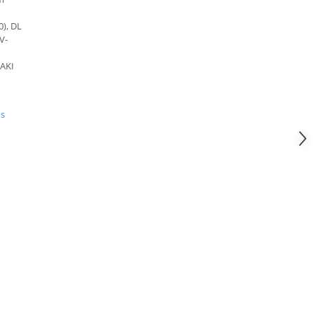
0), DL
V-
SAKI
us