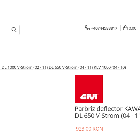
+40744588817
0,00
L 1000 V-Strom (02 - 11) DL 650 V-Strom (04 - 11) KLV 1000 (04 - 10)
Parbriz deflector KAW
DL 650 V-Strom (04 - 11
923,00 RON