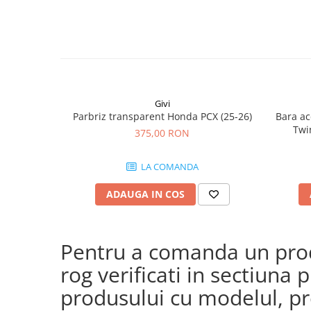
Givi
Parbriz transparent Honda PCX (25-26)
Bara ac
Twi
375,00 RON
CRF1100
(24
LA COMANDA
CRF
ADAUGA IN COS
Pentru a comanda un produ
rog verificati in sectiun
produsului cu modelul, pre