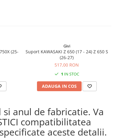
Givi
750X (25-
Suport KAWASAKI Z 650 (17 - 24) Z 650 S
KAWASAKI 
(26-27)
517,00 RON
1
IN STOC
ADAUGA IN COS
AD
si anul de fabricatie. Va
STICI compatibilitatea
pecificate aceste detalii.