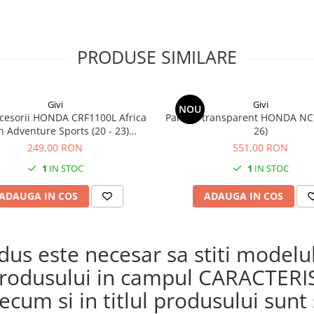
PRODUSE SIMILARE
Givi
Givi
NOU
cesorii HONDA CRF1100L Africa
Parbriz transparent HONDA NC
n Adventure Sports (20 - 23)
26)
L Africa Twin Adventure Sports
249,00 RON
551,00 RON
) CRF1100L AFRICA TWIN (24)
1
IN STOC
1
IN STOC
1100L Africa Twin (20 - 23)
ADAUGA IN COS
ADAUGA IN COS
s este necesar sa stiti modelul 
a produsului in campul CARACTERI
cum si in titlul produsului sunt s