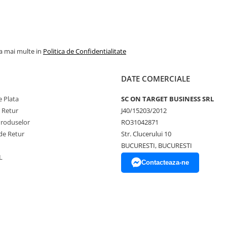
la mai multe in
Politica de Confidentialitate
DATE COMERCIALE
 Plata
SC ON TARGET BUSINESS SRL
e Retur
J40/15203/2012
Produselor
RO31042871
de Retur
Str. Clucerului 10
BUCURESTI, BUCURESTI
L
Contacteaza-ne