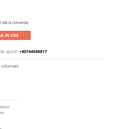
2 zile la comanda
A IN COS
 de ajutor?
+40744588817
informatii
lector
axa
m
cm