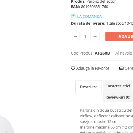
Produs:
Parbriz deflector
EAN:
8019606351760
LA COMANDA
Durata de livrare:
1 zile stoc/10-1
ADAUG
Cod Produs:
AF260B
Ai nevoie
Adauga la Favorite
Cere 
Caracteristici
Descriere
Review-uri
(0)
Parbriz din doua bucati cu def
Airflow, deflector culisant pe 
sus/jos, maxim 12 cm.
Inaltime maxima 65 cm (12 c
extensie reglabila) latime 44 