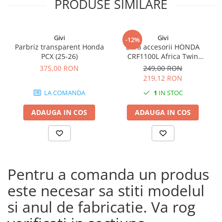
PRODUSE SIMILARE
Givi
Givi
-12%
Parbriz transparent Honda
Bara accesorii HONDA
PCX (25-26)
CRF1100L Africa Twin
Adventure Sports (20 - 23)
375,00 RON
249,00 RON
CRF1100L Africa Twin
219,12 RON
Adventure Sports (24)
LA COMANDA
1
IN STOC
CRF1100L AFRICA TWIN (24)
CRF1100L Africa Twin (20 -
ADAUGA IN COS
ADAUGA IN COS
23)
Pentru a comanda un produs
este necesar sa stiti modelul
si anul de fabricatie. Va rog