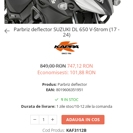
Parbriz deflector SUZUKI DL 650 V-Strom (17 -
24)
849,00 RON
747,12 RON
Economisesti:
101,88
RON
Produs:
Parbriz deflector
EAN:
8019606351951
1
IN STOC
Durata de livrare:
1 zile stoc/10-12 zile la comanda
ADAUGA IN COS
Cod Produs:
KAF3112B